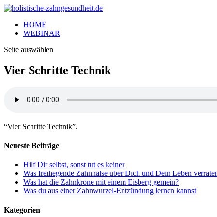
HOME
WEBINAR
Seite auswählen
Vier Schritte Technik
“Vier Schritte Technik”.
Neueste Beiträge
Hilf Dir selbst, sonst tut es keiner
Was freiliegende Zahnhälse über Dich und Dein Leben verrate
Was hat die Zahnkrone mit einem Eisberg gemein?
Was du aus einer Zahnwurzel-Entzündung lernen kannst
Kategorien