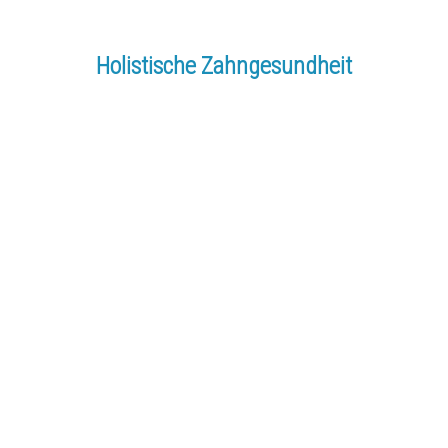
Holistische Zahngesundheit
KOSTENLOSE ONLINE SCHULUNG
ENTHÜLLT
Wie holistische
Medizin bei
Zahnproblemen