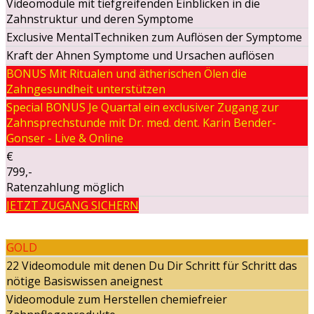
Videomodule mit tiefgreifenden Einblicken in die
Zahnstruktur und deren Symptome
Exclusive MentalTechniken zum Auflösen der Symptome
Kraft der Ahnen Symptome und Ursachen auflösen
BONUS Mit Ritualen und ätherischen Ölen die
Zahngesundheit unterstützen
Special BONUS Je Quartal ein exclusiver Zugang zur
Zahnsprechstunde mit Dr. med. dent. Karin Bender-
Gonser - Live & Online
€
799,-
Ratenzahlung möglich
JETZT ZUGANG SICHERN
GOLD
22 Videomodule mit denen Du Dir Schritt für Schritt das
nötige Basiswissen aneignest
Videomodule zum Herstellen chemiefreier