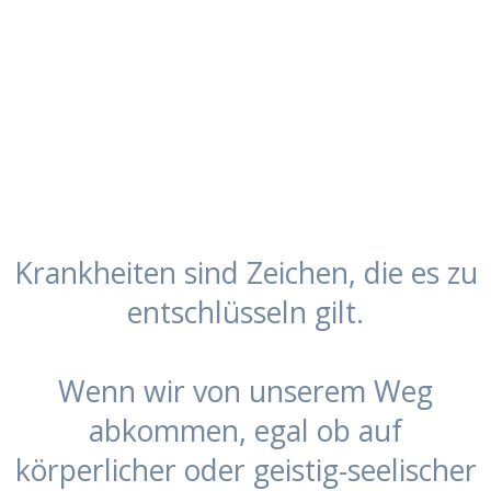
Lorem ipsum dolor sit amet, consectetur
adipisicing elit, sed do eiusmod tempor
incididunt ut labore et dolore magna aliqua. Ut
enim ad minim veniam, quis nostrud
exercitation ullamco laboris nisi ut aliquip ex ea
commodo consequat.
Krankheiten sind Zeichen, die es zu
entschlüsseln gilt.
Wenn wir von unserem Weg
abkommen, egal ob auf
körperlicher oder geistig-seelischer