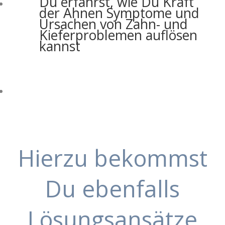
Du erfährst, wie Du Kraft
der Ahnen Symptome und
Ursachen von Zahn- und
Kieferproblemen auflösen
kannst
gesunde Zu00e4hne ein Leben
lang habenmu00f6chtest
Du erfu00e4hrst in welchem
Kontext Deine
Darmgesundheit mit Deinem
Speichel steht
Hierzu bekommst
Du ebenfalls
Lösungsansätze