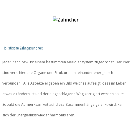
Holistische Zahngesundheit
Jeder​ ​Zahn​ ​bzw.​ ​ist​ ​einem​ ​bestimmten​ ​Meridiansystem​ ​zugeordnet.​ ​Darüber
sind​ ​verschiedene​ ​Organe​ ​und​ ​Strukturen​ ​miteinander​ ​energetisch​ ​
verbunden.​ ​ Alle​ ​Aspekte​ ​ergeben​ ​ein​ ​Bild welches aufzeigt,​ ​dass​ ​im​ ​Leben​ ​
etwas​ ​zu​ ​ändern ist​ ​und​ ​der​ ​eingeschlagene​ ​Weg​ ​korrigiert​ ​werden​ ​sollte.​ ​
Sobald​ ​die​ ​Aufmerksamkeit​ ​auf diese​ ​Zusammenhänge​ ​gelenkt​ ​wird,​ ​kann​ ​
sich​ ​der​ ​Energiefluss​ ​wieder​ ​harmonisieren.