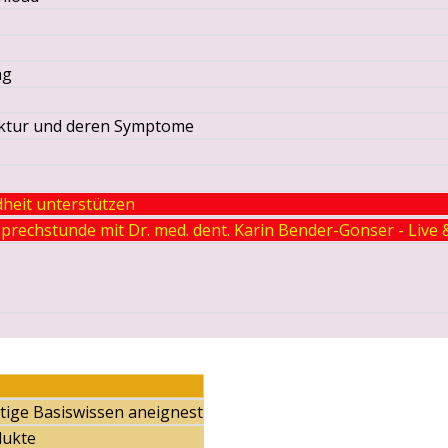
ng
ruktur und deren Symptome
heit unterstützen
prechstunde mit Dr. med. dent. Karin Bender-Gonser - Live 
ötige Basiswissen aneignest
dukte