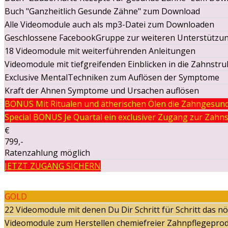
Buch "Ganzheitlich Gesunde Zähne" zum Download
Alle Videomodule auch als mp3-Datei zum Downloaden
Geschlossene FacebookGruppe zur weiteren Unterstützu
18 Videomodule mit weiterführenden Anleitungen
Videomodule mit tiefgreifenden Einblicken in die Zahnst
Exclusive MentalTechniken zum Auflösen der Symptome
Kraft der Ahnen Symptome und Ursachen auflösen
BONUS Mit Ritualen und ätherischen Ölen die Zahngesund
Special BONUS Je Quartal ein exclusiver Zugang zur Zahns
€
799,-
Ratenzahlung möglich
JETZT ZUGANG SICHERN
GOLD
22 Videomodule mit denen Du Dir Schritt für Schritt das n
Videomodule zum Herstellen chemiefreier Zahnpflegepro