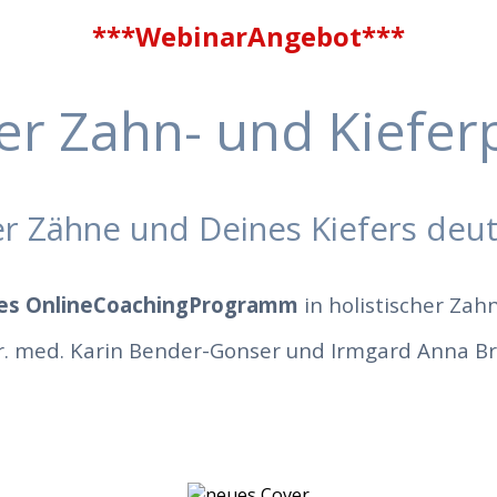
***WebinarAngebot***
er Zahn- und Kiefe
r Zähne und Deines Kiefers deut
ges OnlineCoachingProgramm
in holistischer Za
r. med. Karin Bender-Gonser und Irmgard Anna B