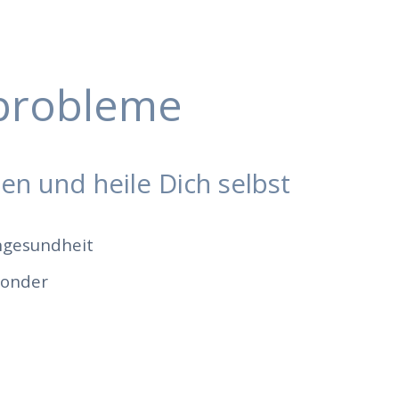
rprobleme
en und heile Dich selbst
hngesundheit
ronder