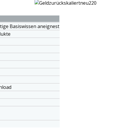
ötige Basiswissen aneignest
dukte
nload