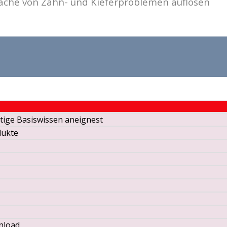
che von Zahn- und Kieferproblemen auflösen
ötige Basiswissen aneignest
dukte
nload